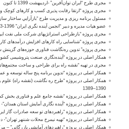
مجری طرح “ایران توان‌آفرین” -اردیبهشت 1399 تا کنون
مجری پروژه “ارتقا رقابت پذیری کسب و کارهای کوچک و متوسط 
مسئول برنامه ریزی و مدیریت طرح “بازآرایي ساختار سازمانی، ب
عضو هیات مدیره و دبیر “انجمن آینده نگری ایران” 1396-1393
مجری پروژه “بازطراحی استراتژیهای شرکت ملی نفت ایران با ر
مجری پروژه “شناسایی راه کارهای افزایش درآمدهای کارمزدی با
مجری پروژه” تدوین ره‌نگاشت فناوری حوزه‌های گزینش شده ب
همکار اصلی در پروژه “آینده‌نگاری صنعت پتروشيمی کشور”- شر
مجری در تهیه “نقشه راه برای طراحی و ساخت مجتمع‌های 
همکار اصلی در پروژه “تدوین برنامه پنج ساله توسعه و عمر
همکار اصلی در پروژه “طرح ره نگاشت (نقشه راه) علوم و
1390–1389
همکار اصلی در پروژه “نقشه جامع علم و فناوری بخش کش
همکار اصلی در پروژه “آینده‌ نگاری آمایش استان همدان”- اس
همکار اصلی در پروژه “راهبردهای تو سعه صادرات گاز ایرا
همکار اصلی در پروژه “تهيه نيمرخ محلات شننهر تهران”- دف
همکار اصلی در پروژه “راهبردهای آمایشي بازرگاني” – مرکز پژ