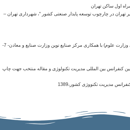
 شهر تهران در چارچوب توسعه پایدار صنعتی کشور “، شهرداری تهران –
همکار در پروژه “پایلوت آینده‌نگاری مناسب‌ترین فناوری‌های ایران 1404″مرکز تحقیقات سیاست علمی کشور ) معاونت پژوهشی وزارت علوم) با همکاری مرکز صنایع نوین وزارت صنایع و معادن- 7-
ارمین کنفرانس بین المللی مدیریت تکنولوژی و مقاله منتخب جهت چاپ
فرانس مدیریت تکنووژی کشور،1389