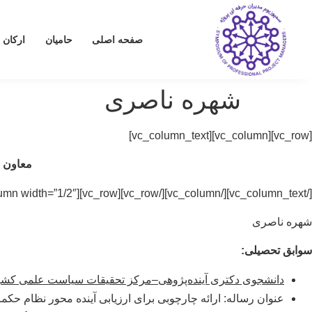
صفحه اصلی
حامیان
ارکان 
شهره ناصری
[vc_row][vc_column][vc_column_text]
معاون س
[/vc_column_text][/vc_column][/vc_row][vc_row][vc_column width=”1/2″][vc_single_image image=”7877″ img_size=”medium”][/vc_column][vc_column width=”1/2″][vc_column_text]
شهره ناصری
سوابق تحصیلی:
دانشجوی دکتری آینده‌پژوهی–مرکز تحقيقات سياست علمی کشو
عنوان رساله: ارائه چارچوبی برای ارزیابی آینده محور نظام حک