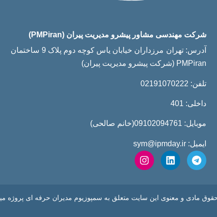
شرکت مهندسی مشاور پیشرو مدیریت پیران (PMPiran)
بهار، کوچه یگانه غربی، پلاک 15
آدرس: تهران مرزداران خیابان یاس کوچه دوم پلاک 9 ساختمان
PMPiran (شرکت پیشرو مدیریت پیران)
تلفن: 02191070222
داخلی: 401
موبایل: 09102094761(خانم صالحی)
ایمیل: sym@ipmday.ir
حقوق مادی و معنوی این سایت متعلق به سمپوزیوم مدیران حرفه ای پروژه میب