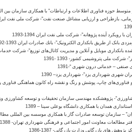
حوزه فناوری اطلاعات و ارتباطات” با همکاری سازمان بین المللی یونیدو مه
ازطراحی و ارزیابی مشاغل صنعت نفت”- شرکت ملی نفت ایران به همکاری شرکت-
ویکرد آینده پژوهانه”- شرکت ملی نفت ایران 1394-1393
نک از طریق بانکداری الکترونيک”- بانك صادرات ایران 1393-1392
انکداری موبایل و آنلاین و مدیریت کانال‌های توزیع”- شرکت خدمات انفو
کت ملی پتروشیمی کشور- 1393 -1391
صنفی – خدماتی درون شهری “-1391
ان شهری شهرداری یزد”- شهرداری یزد– 1390
 فناوری‌های چاپ، پوشش و رنگ و نقشه راه کانون هماهنگی فناوری ر
اورزی”- پژوهشکده مهندسی سازمان تحقیقات و توسعه کشاورزی وزار
تانداری همدان با همکاری دانشگاه بوعلی سینا – 1389
ن” – سازمان توسعه صادرات گاز با همکاری موسسه بین المللی مطالعات
تر مطالعات معاونت امور اجتماعی و فرهنگی شهرداری تهران- 1388
وهش های بازرگانی وزارت بازرگانی- 1387-1386