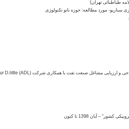
امه طباطبائی تهران)
زی سناریو- مورد مطالعه: حوزه نانو تکنولوژی
ابی مشاغل صنعت نفت با همکاری شرکت (ADL) Arthur D.little
ر” – آبان 1398 تا کنون