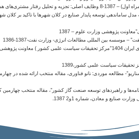
ی همراه اول ساکن تهران
ئه مدل ساماندهی توسعه پایدار صنایع در کلان شهرها با تاکيد بر کلان
عاونت پژوهشی وزارت علوم – 1387
” – موسسه بین المللی مطالعات انرژی- وزارت نفت-1387-1386
ز تحقیقات سیاست علمی کشور،1389
سناریو”- مطالعه موردی: نانو فناوری، مقاله منتخب ارائه شده در چه
رنامه‌ها و راهبردهای توسعه صنعت گاز کشور”، مقاله منتخب چهارمین کن
ت صنایع و معادن، شماره 1و2 1387.