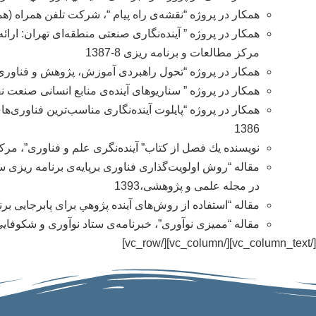
همکار در پروژه “نقشه‌ی راه پيام “، شرکت تلفن همراه (همراه اول) – 1387-8 وظایف اصلی: تجزیه و تحلیل رفتار مشتری‌ها
همکار در پروژه ” آینده‌نگاری صنعتی منطقه‌ای تهران: ارا
مرکز مطالعات و برنامه ریزی 8-1387
همکار در پروژه “تحول راهبردی آموزش، پژوهش و فناوری”م
همکار در پروژه ” سناریوهای آینده‌ی منابع انسانی صنعت نفت
1386
نویسنده یك فصل از کتاب” آینده‌نگری علم و فناوری”، مرک
مقاله “روش اولویت‌گذاری فناوری برپایه‌ی برنامه ریزی 
در مجله علمی و پژوهشی،1393
مقاله “استفاده از روش‌های آینده پژوهي برای پابرجایی ب
مقاله “مميزی نوآوری”، خبرنامه‌ی ستاد نوآوری و شکوفایی وزار
[/vc_column_text][/vc_column][/vc_row]