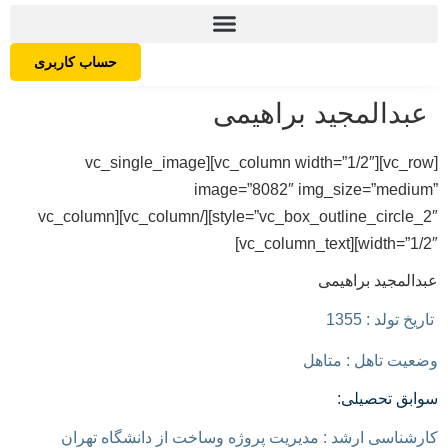
حساب کاربری
عبدالمجید براهیمی
[vc_row][vc_column width=”1/2″][vc_single_image
image=”8082″ img_size=”medium”
style=”vc_box_outline_circle_2″][/vc_column][vc_column
width=”1/2″][vc_column_text]
عبدالمجید براهیمی
تاریخ تولد : 1355
وضعیت تاهل : متاهل
سوابق تحصیلی:
کارشناسی ارشد : مدیریت پروژه وساخت از دانشگاه تهران