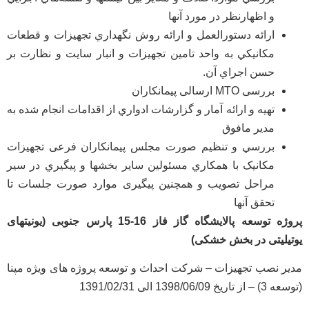
و اظهارنظر در مورد آنها
ارائه دستورالعمل و ارائه روش نگهداري تجهيزات و قطعات
مکانیکي به واحد تامین تجهیزات و انبار سایت و نظارت بر
حسن اجراي آن.
بررسی MTO ارسالی پیمانکاران
تهيه و ارائه آمار و گزارشات ادواري از اقدامات انجام شده به
مدير مافوق
بررسي و تنظيم صورت مجلس پيمانكاران فرعی تجهیزات
مکانیک با همكاري مسئولين ساير بخشها و پيگيري در سير
مراحل تصويب و همچنین پیگیری موارد صورت جلسات تا
تحقق آنها
پروژه توسعه پالایشگاه گاز فاز 16-15 پارس جنوبی (یونیتهای
یوتیلیتی در بخش خشکی)
مدیر نصب تجهیزات – شرکت احداث و توسعه پروژه های ویژه مپنا
(توسعه 3) – از تاریخ 1398/06/09 الی 1391/02/31