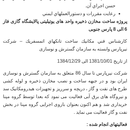
حسن اجراي آن.
رعايت مقررات و دستورالعملهاي ايمني
پروژه ساخت مخازن ذخیره واحد های یوتیلیتی پالایشگاه گازی فاز
6 الی 8 پارس جنوبی
كارشناس فني مكانيك ساخت تانكهاي اتمسفريك – شرکت
نیرپارس وابسته به سازمان گسترش و نوسازی
از تاریخ 1381/10/01 الی 1384/12/29
شرکت نیرپارس تا سال 86 متعلق به سازمان گسترش و نوسازی
ایران بود و در جبهه ساخت و نصب مخازن ذخیره و لوله کشی
طرح های نفت و گاز ، دریچه و سرریز و تجهیزات هیدرومکانیک سد
و نیروگاه های برق آبی فعالیت می نمود که بعدا توسط گروه مپنا
خریداری شد و هم اکنون بعنوان بازوی اجرایی گروه مپنا در بخش
نفت و گاز فعالیت می نماید .
فعالیتهای انجام شده :