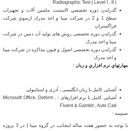
Radiographic Test ( Level I , II )
گذراندن دوره تخصصي الاينمنت ماشين آلات و تجهيزات
سطح 1 و 2 در شركت مپنا و اخذ مدرك ازسوي شركت
فراگستران
گذراندن دوره تخصصی روش های تولید آب دمین در شرکت
مپنا و اخذ مدرک
گذراندن دوره تخصصی اصول و فنون مذاکره در شرکت مپنا
و اخذ مدرک
مهارتهاي
نرم
افزاري
و
زبان
:
آشنایی کامل با زبان انگلیسی ، آذری و استانبولی
آشنایی کامل با نرم افزارهای : Microsoft Office, Deform ,
Fluent & Gambit , Auto Cad
ضمیمه :
با توجه به حضور هفت ساله اینجانب در گروه مپنا ( در 3 پروژه