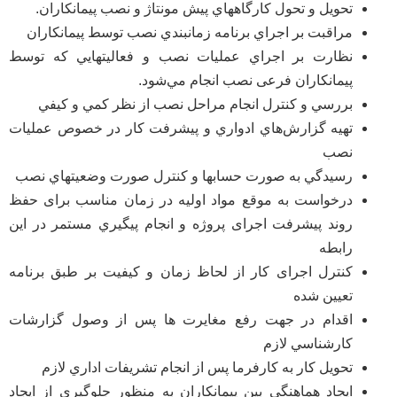
تحويل و تحول كارگاههاي پيش مونتاژ و نصب پيمانكاران.
مراقبت بر اجراي برنامه زمانبندي نصب توسط پيمانكاران
نظارت بر اجراي عمليات نصب و فعاليتهايي كه توسط
پيمانكاران فرعی نصب انجام مي‌‌شود.
بررسي و كنترل انجام مراحل نصب از نظر كمي و كيفي
تهيه گزارش‌هاي ادواري و پيشرفت كار در خصوص عمليات
نصب
رسيدگي به صورت حسابها و كنترل صورت وضعيتهاي نصب
درخواست به موقع مواد اوليه در زمان مناسب برای حفظ
روند پیشرفت اجرای پروژه و انجام پيگيري مستمر در اين
رابطه
کنترل اجرای کار از لحاظ زمان و کیفیت بر طبق برنامه
تعيين شده
اقدام در جهت رفع مغایرت ها پس از وصول گزارشات
كارشناسي لازم
تحویل کار به کارفرما پس از انجام تشريفات اداري لازم
ایجاد هماهنگی بین پیمانکاران به منظور جلوگیری از ایجاد