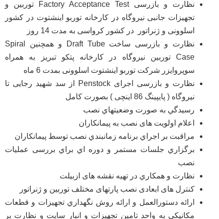
نظارت و بازرسی Factory Acceptance Test توربین و
تجهیزات جانبی نیروگاه در کارخانه توربو اینشتوت در کشور
اسلوونی و ژنراتور در کشور کرواسی به مدت 14 روز
نظارت و بازرسی ساخت Draft Tube و همچنین Spiral
Case توربین نیروگاه در کارخانه پتکو تبریز به همراه
سوپروایزر شرکت توربو اینشتوت اسلوونی بمدت 6 ماه
نظارت و بازرسی اجرای Penstock از سد شهید رجایی تا
نیروگاه ( پایپینگ 86 اینچی ) بصورت کامل
رسيدگي به صورت وضعيتهاي نصب
اعلام اولويت های نصب به پيمانکاران
مراقبت بر اجراي برنامه زمانبندي نصب توسط پيمانكاران
برگزاري جلسات مستمر و دوره اي براي بررسی عملیات
نصب
نظارت و همکاري در تهیه نقشه های ازبیلت
کنترل های ابعادی نصب پارتهای مختلف توربین و ژنراتور
ارائه دستورالعمل و ارائه روش نگهداري تجهيزات و قطعات
مکانیکي به واحد تامین تجهیزات و انبار سایت و نظارت بر