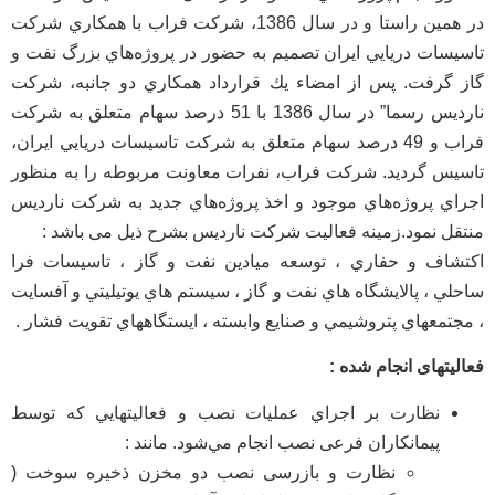
در همين راستا و در سال 1386، شركت فراب با همكاري شركت
تاسيسات دريايي ايران تصميم به حضور در پروژه‌هاي بزرگ نفت و
گاز گرفت. پس از امضاء يك قرارداد همكاري دو جانبه، شركت
نارديس رسما” در سال 1386 با 51 درصد سهام متعلق به شركت
فراب و 49 درصد سهام متعلق به شركت تاسيسات دريايي ايران،
تاسيس گرديد. شركت فراب، نفرات معاونت مربوطه را به منظور
اجراي پروژه‌هاي موجود و اخذ پروژه‌هاي جديد به شركت نارديس
منتقل نمود.زمینه فعالیت شرکت ناردیس بشرح ذیل می باشد :
اكتشاف و حفاري ، توسعه ميادين نفت و گاز ، تاسيسات فرا
ساحلي ، پالايشگاه هاي نفت و گاز ، سيستم هاي يوتيليتي و آفسايت
، مجتمعهاي پتروشيمي و صنايع وابسته ، ايستگاههاي تقویت فشار .
فعالیتهای انجام شده :
نظارت بر اجراي عمليات نصب و فعاليتهايي كه توسط
پيمانكاران فرعی نصب انجام مي‌‌شود. مانند :
نظارت و بازرسی نصب دو مخزن ذخیره سوخت (