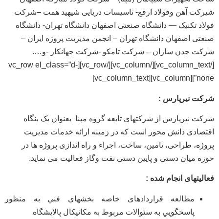
شیرکت آهن وفولاد ارفع- تاسیسات دریایی شیهید همت –شرکت
فولاد تکنیک — دانشگاه صنعتی اصفهان دانشگاه تهران- دانشگاه
صنعتی اصفهان دانشگاه تهران – انجمن مدیریت پروژه ایران –
شرکت چدن سازان – شرکت تامکو -شرکت جهانکار -و….
[/vc_column_text][/vc_column][/vc_row][vc_row el_class=”d-
none”][vc_column][vc_column_text]
شرکت نیرپارس :
شرکت نیرپارس از شرکتهای تابعه گروه مپنا بعنوان یک بنگاه
اقتصادی دانش محور است که در زمینه ارائه خدمات مدیریت
پروژه، طراحی، تامین، ساخت، اجراء و راه اندازی پروژه ها در
حوزه میان دستی و پایین دستی نفت وگاز فعالیت می نماید.
فعالیتهای انجام شده :
مطالعه قراردادهای خاصه بخشهاي فني به منظور
پاسخگويي به سئوالات مربوط به مکانیکال پالایشگاه