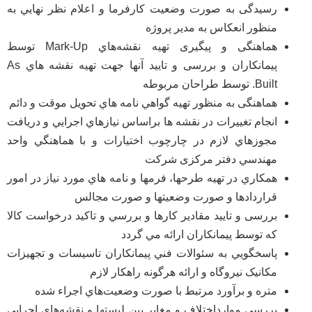
رسیدگی به صورت وضعيت كارفرما و اعلام نظر نهايي به
منظور انعكاس به مدير پروژه
هماهنگی و پیگیری تهیه نقشه‌هاي Mark-Up توسط
پیمانکاران و بررسی و تایید آنها جهت تهيه نقشه هاي As
Built. توسط طراحان مربوطه
هماهنگی به منظور تهيه گواهي نامه هاي تحويل موقت و دائم
انجام تغييرات در نقشه ها براساس نيازهاي اجرايي و دريافت
مجوزهاي لازم در چارچوب اختيارات و با هماهنگي واحد
مهندسي دفتر مرکزی شرکت
همكاري در تهيه طرحها، فرمها و نامه هاي مورد نياز در امور
قراردادها و صورت وضعيتها و صورت مجالس
بررسی و تایید مقادير كارها و بررسي و تاكيد درخواست كالا
كه توسط پيمانكاران ارائه مي گردد
پاسخگويي به سئوالات فني پيمانكاران تاسيسات و تجهيزات
مکانیک نيروگاه و ارائه هرگونه راهكار لازم
متره و برآورد مرتبط با صورت وضعيت‌هاي اجراء شده
بررسي موارداختلاف و مغاير بين ليستها و نقشه‌هاي اجرايي