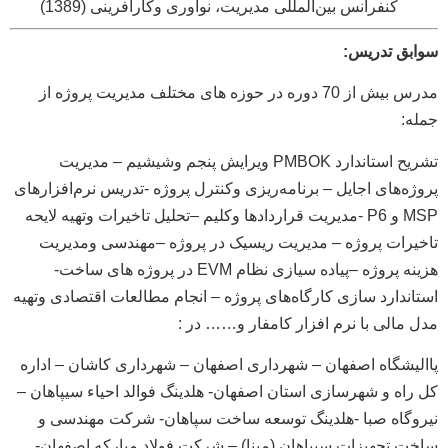
کنفرانس بین‌المللی مدیریت، نوآوری وکارآفرینی (1389)
سوابق تدریس:
مدرس بیش از 70 دوره در حوزه های مختلف مدیریت پروژه از
جمله:
تشریح استاندارد PMBOK ویرایش پنجم وشیشیم – مدیریت
پروژه‌های اجایل – برنامه‌ریزی وکنترل پروژه -تدریس نرم‌افزارهای
MSP و P6 -مدیریت قراردادها وکلیم –تحلیل تاخیرات وتهیه لایحه
تاخیرات پروژه – مدیریت ریسیک در پروژه –مهندسی ومدیریت
هزینه پروژه –پیاده سیازی نظام EVM در پروژه های ساخت-
استاندارد سازی کارگاه‌های پروژه – انجام مطالعات اقتصادی وتهیه
مدل مالی با نرم افزار کامفار و…… در :
پاالیشگاه اصفهان – شهرداری اصفهان – شهرداری کاشان – اداره
کل راه و شهرسازی استان اصفهان- هلدینگ فوالد احیاء سیپاهان –
نیروگاه صبا -هلدینگ توسعه ساخت سپاهان- شرکت مهندسی و
ساخت تجهیزات سیپاهان (مپنا) – شرکت فولاد مبارکه اصفهان-