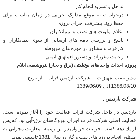
تداخل و تسریع انجام کار
درخواست به موقع مدارک اجرايی در زمان مناسب برای
حفظ روند پیشرفت اجرای پروژه
اعلام اولويت های نصب به پيمانکاران
پاسخ و بررسی نامه های ارسالی از سوی پیمانکاران و
کارفرما و مشاور در حوزه های مربوطه
رعايت مقررات و دستورالعملهاي ايمني
پروژه احداث واحد های يوتيليتی (برق و بخار) پتروشیمی ایلام
مدیر نصب تجهيزات – شرکت ناردیس فراب – از تاریخ
1386/08/10 الی 1389/06/09
شرکت ناردیس :
نارديس در داخل شركت فراب فعاليت خود را آغاز نموده است.
فعاليت اصلي شركت فراب اجراي نيروگاه‌هاي برق-آبي بود كه پس
از يك دهه كسب تجربيات فراوان در اين زمينه، معاونت مجزايي به
منظور انجام پروژه هاي نفت و گاز در سال 1381 تاسيس نمود..