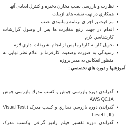
نظارت و بازرسی نصب مخازن ذخیره و کنترل ابعادی آنها
همکاري در تهیه نقشه های ازبیلت
مراقبت بر اجراي برنامه زمانبندي نصب
اقدام در جهت رفع مغایرت ها پس از وصول گزارشات
كارشناسي لازم
تحویل کار به کارفرما پس از انجام تشريفات اداري لازم
رسیدگی به صورت وضعيت كارفرما و اعلام نظر نهايي به
منظور انعكاس به مدير پروژه
آموزشها
و
دوره
هاي
تخصصي
:
گذراندن دوره بازرسي جوش و كسب مدرك بازرسي جوش
AWS QC1A
گذراندن دوره بازرسي ديداري و کسب مدرک Visual Test (
Level I , II )
گذراندن دوره تفسير فيلم راديو گرافي وکسب مدرک