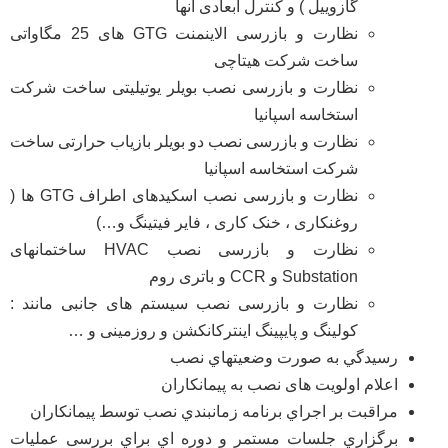
گازوییل ) و کنترل ابعادی آنها
نظارت و بازرسی الاینمنت GTG های 25 مگاواتی
ساخت شرکت هیتاچی
نظارت و بازرسی نصب بویلر یوتیلیتی ساخت شرکت
استخاسه اسپانیا
نظارت و بازرسی نصب دو بویلر بازیاب حرارتی ساخت
شرکت استخاسه اسپانیا
نظارت و بازرسی نصب اسکیدهای اطراف GTG ها (
روغنکاری ، خنک کاری ، فایر فیتینگ و…)
نظارت و بازرسی نصب HVAC ساختمانهای
Substation و CCR و باتری روم
نظارت و بازرسی نصب سیستم های جانبی مانند :
کولینگ و پایپینگ اینترکانکشن و روزمینی و …
رسيدگي به صورت وضعيتهاي نصب
اعلام اولويت های نصب به پيمانکاران
مراقبت بر اجراي برنامه زمانبندي نصب توسط پيمانكاران
برگزاري جلسات مستمر و دوره اي براي بررسی عملیات